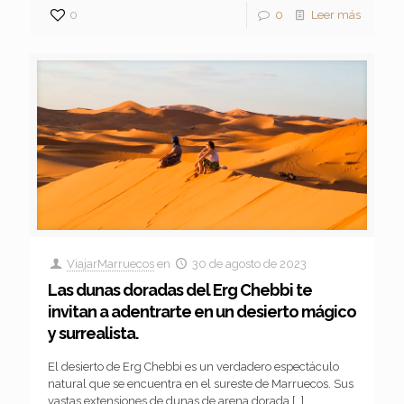
0
0
Leer más
ViajarMarruecos
en
30 de agosto de 2023
Las dunas doradas del Erg Chebbi te
invitan a adentrarte en un desierto mágico
y surrealista.
El desierto de Erg Chebbi es un verdadero espectáculo
natural que se encuentra en el sureste de Marruecos. Sus
vastas extensiones de dunas de arena dorada
[…]