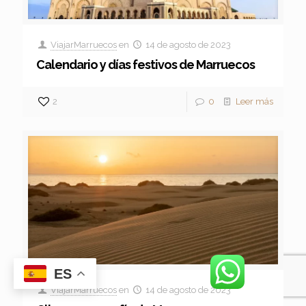
ViajarMarruecos
en
14 de agosto de 2023
Calendario y días festivos de Marruecos
2
0
Leer más
ES
ViajarMarruecos
en
14 de agosto de 2023