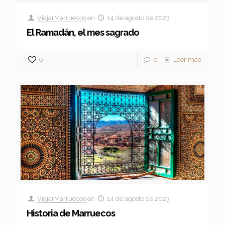
ViajarMarruecos
en
14 de agosto de 2023
El Ramadán, el mes sagrado
0
0
Leer más
ViajarMarruecos
en
14 de agosto de 2023
Historia de Marruecos