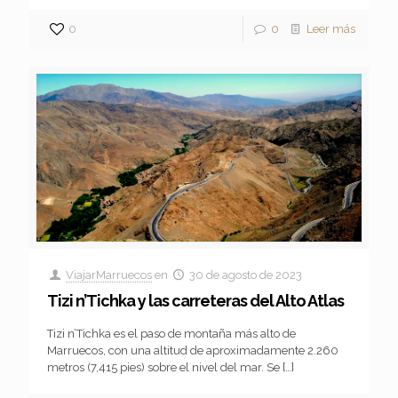
0
0
Leer más
ViajarMarruecos
en
30 de agosto de 2023
Tizi n’Tichka y las carreteras del Alto Atlas
Tizi n’Tichka es el paso de montaña más alto de
Marruecos, con una altitud de aproximadamente 2.260
metros (7,415 pies) sobre el nivel del mar. Se
[…]