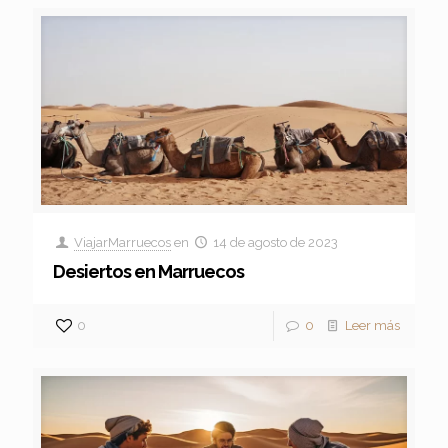
ViajarMarruecos
en
14 de agosto de 2023
Desiertos en Marruecos
0
0
Leer más