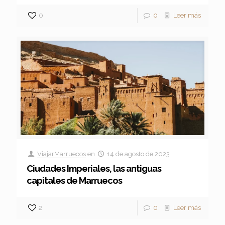
0
0
Leer más
ViajarMarruecos
en
14 de agosto de 2023
Ciudades Imperiales, las antiguas
capitales de Marruecos
2
0
Leer más