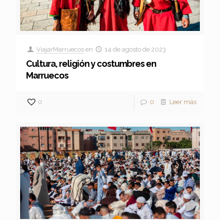
ViajarMarruecos
en
14 de agosto de 2023
Cultura, religión y costumbres en
Marruecos
0
0
Leer más