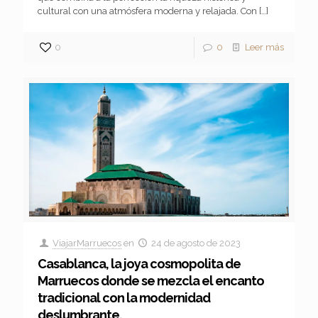
cultural con una atmósfera moderna y relajada. Con
[…]
0
0
Leer más
ViajarMarruecos
en
24 de agosto de 2023
Casablanca, la joya cosmopolita de
Marruecos donde se mezcla el encanto
tradicional con la modernidad
deslumbrante.