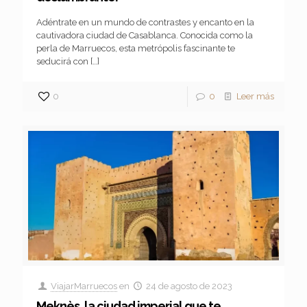
Adéntrate en un mundo de contrastes y encanto en la
cautivadora ciudad de Casablanca. Conocida como la
perla de Marruecos, esta metrópolis fascinante te
seducirá con
[…]
0
0
Leer más
ViajarMarruecos
en
24 de agosto de 2023
Meknès, la ciudad imperial que te