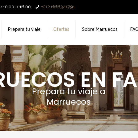
 10:00 a 16:00
+212 666341791
Prepara tu viaje
Ofertas
Sobre Marruecos
FA
UECOS EN FA
Prepara tu viaje a
Marruecos