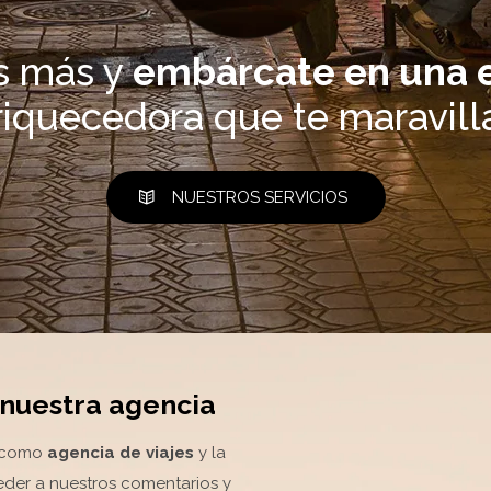
s más y
embárcate en una 
riquecedora que te maravilla
NUESTROS SERVICIOS
nuestra agencia
s como
agencia de viajes
y la
ceder a nuestros comentarios y