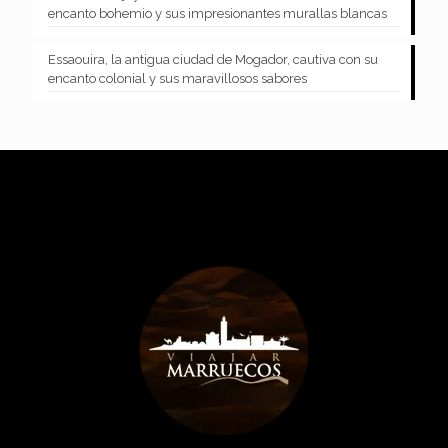
encanto bohemio y sus impresionantes murallas blancas
Essaouira, la antigua ciudad de Mogador, cautiva con su
encanto colonial y sus maravillosos sabores