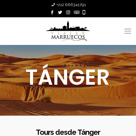
+212 666341791
TÁNGER
Tours desde Tánger