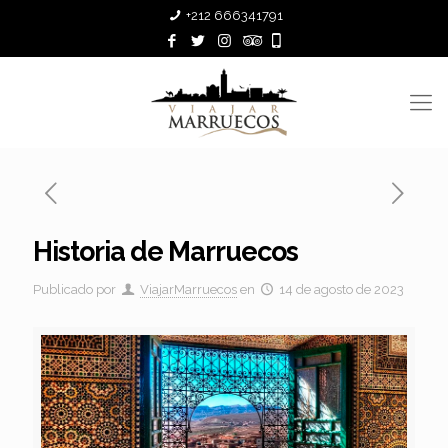
+212 666341791
Historia de Marruecos
Publicado por
ViajarMarruecos
en
14 de agosto de 2023