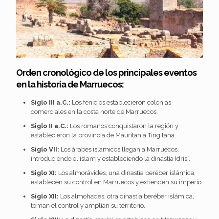
Orden cronológico de los principales eventos
en la historia de Marruecos:
Siglo III a.C.:
Los fenicios establecieron colonias
comerciales en la costa norte de Marruecos.
Siglo II a.C.:
Los romanos conquistaron la región y
establecieron la provincia de Mauritania Tingitana.
Siglo VII:
Los árabes islámicos llegan a Marruecos,
introduciendo el islam y estableciendo la dinastía Idrisí.
Siglo XI:
Los almorávides, una dinastía beréber islámica,
establecen su control en Marruecos y extienden su imperio.
Siglo XII:
Los almohades, otra dinastía beréber islámica,
toman el control y amplían su territorio.