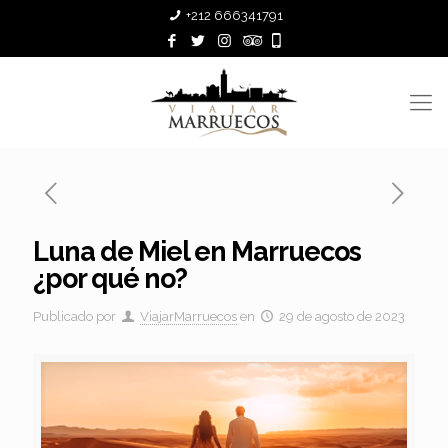
+212 666341791
Luna de Miel en Marruecos
¿por qué no?
Publicado por
ViajarMarruecos
en
29 de agosto de 2023