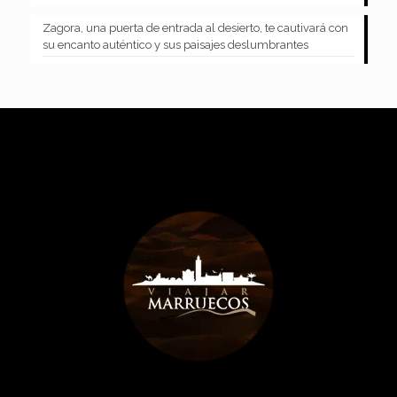
Zagora, una puerta de entrada al desierto, te cautivará con
su encanto auténtico y sus paisajes deslumbrantes