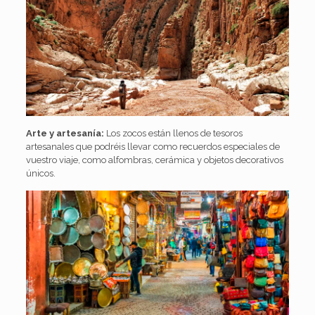
Arte y artesanía:
Los zocos están llenos de tesoros
artesanales que podréis llevar como recuerdos especiales de
vuestro viaje, como alfombras, cerámica y objetos decorativos
únicos.