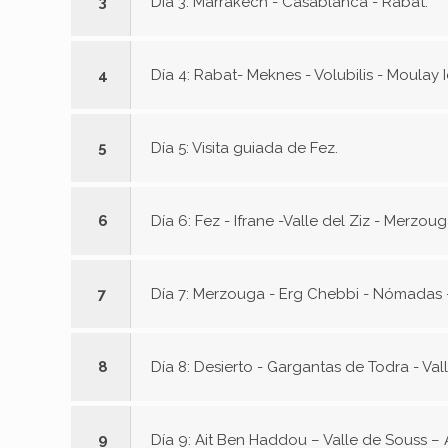
3
Día 3: Marrakech - Casablanca - Rabat.
4
Día 4: Rabat- Meknes - Volubilis - Moulay I
5
Día 5: Visita guiada de Fez.
6
Día 6: Fez - Ifrane -Valle del Ziz - Merzoug
7
Día 7: Merzouga - Erg Chebbi - Nómadas -
8
Día 8: Desierto - Gargantas de Todra - Va
9
Día 9: Ait Ben Haddou – Valle de Souss – 