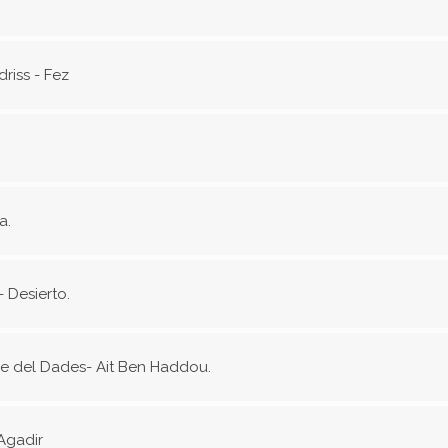
driss - Fez
a.
 Desierto.
lle del Dades- Ait Ben Haddou.
Agadir