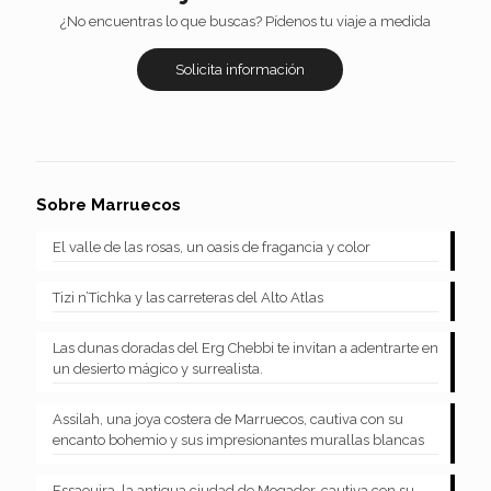
¿No encuentras lo que buscas? Pídenos tu viaje a medida
Solicita información
Sobre Marruecos
El valle de las rosas, un oasis de fragancia y color
Tizi n’Tichka y las carreteras del Alto Atlas
Las dunas doradas del Erg Chebbi te invitan a adentrarte en
un desierto mágico y surrealista.
Assilah, una joya costera de Marruecos, cautiva con su
encanto bohemio y sus impresionantes murallas blancas
Essaouira, la antigua ciudad de Mogador, cautiva con su