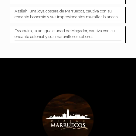
Assilah, una joya costera de Marruecos, cautiva con su
encanto bohemio y sus impresionantes murallas blancas
Essaouira, la antigua ciudad de Mogador, cautiva con su
encanto colonial y sus maravillosos sabores