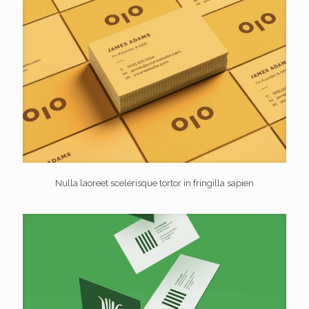
Nulla laoreet scelerisque tortor in fringilla sapien