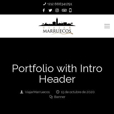
+212 666341791
Portfolio with Intro
Header
ViajarMarruecos
15 de octubre de 2020
Banner